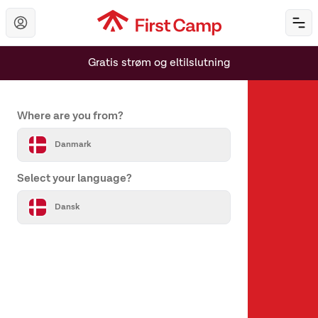
Hoppa till huvudinnehåll
Öp
Gratis strøm og eltilslutning
Set your country and language
Where are you from?
Danmark
Select your language?
Om os
Dansk
Om First Camp
Hjælp & kontakt
Alle destinationer
Vores varemærker