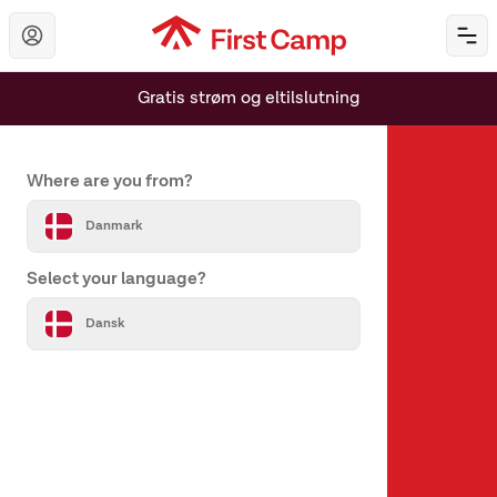
Hoppa till huvudinnehåll
Öp
Gratis strøm og eltilslutning
Set your country and language
Where are you from?
Danmark
Select your language?
Om os
Dansk
Om First Camp
Hjælp & kontakt
Alle destinationer
Vores varemærker