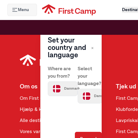
Hoppa till huvudinnehåll
Menu
Destina
Set your
country and
language
Where are
Select
you from?
your
language?
Om os
Tjek ud
Danmark
Dansk
Om First Camp
First Cam
Hjælp & kontakt
Klubforde
Alle destinationer
Lavpriska
Vores varemærker
First Cam