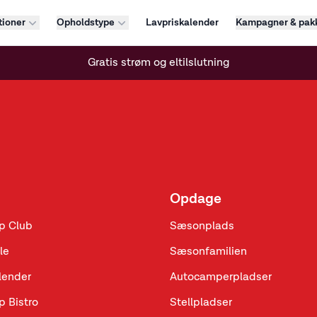
tioner
Opholdstype
Lavpriskalender
Kampagner & pakk
Gratis strøm og eltilslutning
Opdage
p Club
Sæsonplads
le
Sæsonfamilien
lender
Autocamperpladser
p Bistro
Stellpladser