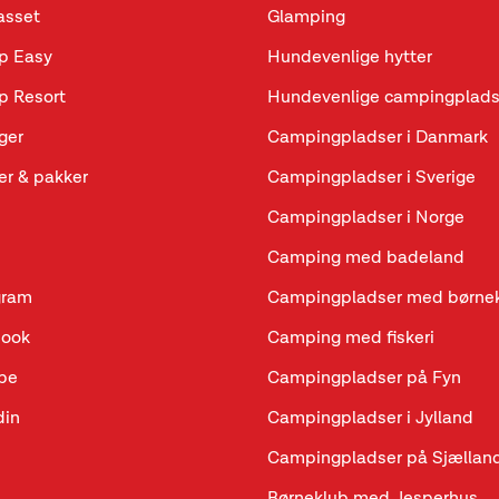
sset
Glamping
p Easy
Hundevenlige hytter
p Resort
Hundevenlige campingplads
ger
Campingpladser i Danmark
r & pakker
Campingpladser i Sverige
Campingpladser i Norge
Camping med badeland
gram
Campingpladser med børne
book
Camping med fiskeri
be
Campingpladser på Fyn
din
Campingpladser i Jylland
Campingpladser på Sjællan