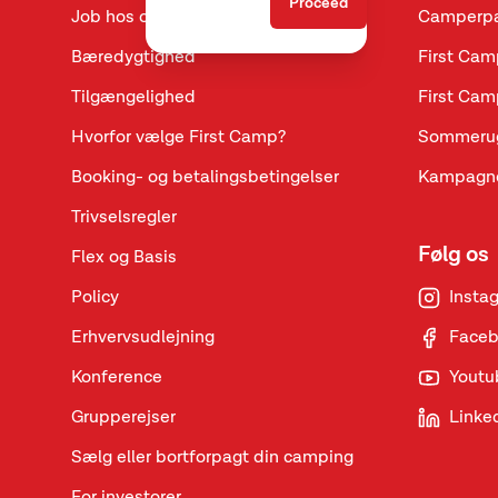
Proceed
Job hos os
Camperpa
Bæredygtighed
First Cam
Tilgængelighed
First Cam
Hvorfor vælge First Camp?
Sommeru
Booking- og betalingsbetingelser
Kampagne
Trivselsregler
Følg os
Flex og Basis
Policy
Insta
Erhvervsudlejning
Face
Konference
Youtu
Grupperejser
Linke
Sælg eller bortforpagt din camping