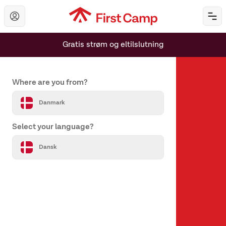
Hoppa till huvudinnehåll
Öp
Gratis strøm og eltilslutning
Set your country and language
Where are you from?
Danmark
Select your language?
Om os
Dansk
Om First Camp
Hjælp & kontakt
Alle destinationer
Vores varemærker