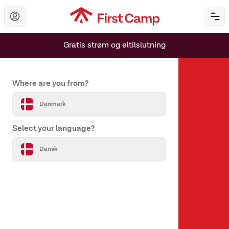
Hoppa till huvudinnehåll
Öp
Gratis strøm og eltilslutning
Set your country and language
Where are you from?
Danmark
Select your language?
Om os
Dansk
Om First Camp
Hjælp & kontakt
Alle destinationer
Vores varemærker