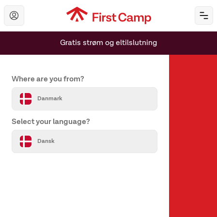
Hoppa till huvudinnehåll
Öp
Gratis strøm og eltilslutning
Set your country and language
Where are you from?
Danmark
Select your language?
Om os
Dansk
Om First Camp
Hjælp & kontakt
Alle destinationer
Vores varemærker