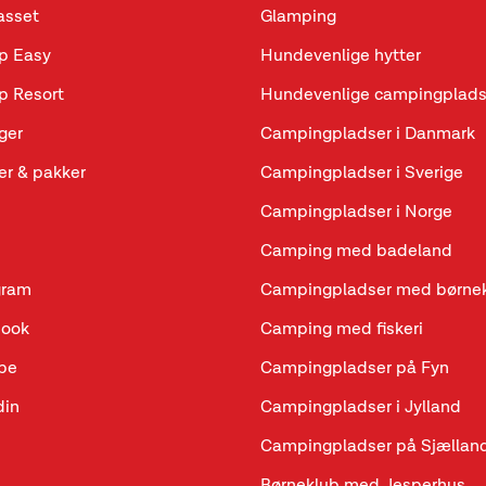
sset
Glamping
p Easy
Hundevenlige hytter
p Resort
Hundevenlige campingplads
ger
Campingpladser i Danmark
r & pakker
Campingpladser i Sverige
Campingpladser i Norge
Camping med badeland
gram
Campingpladser med børne
book
Camping med fiskeri
be
Campingpladser på Fyn
din
Campingpladser i Jylland
Campingpladser på Sjællan