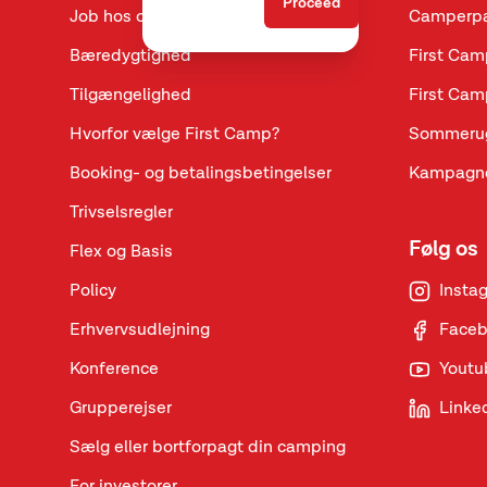
Proceed
Job hos os
Camperpa
Bæredygtighed
First Cam
Tilgængelighed
First Cam
Hvorfor vælge First Camp?
Sommeru
Booking- og betalingsbetingelser
Kampagne
Trivselsregler
Følg os
Flex og Basis
Policy
Insta
Erhvervsudlejning
Face
Konference
Youtu
Grupperejser
Linke
Sælg eller bortforpagt din camping