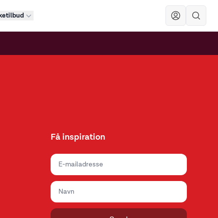
etilbud
Sök
Få inspiration