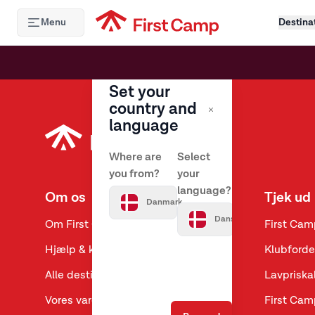
Hoppa till huvudinnehåll
Menu
Destina
Set your
country and
language
Where are
Select
you from?
your
language?
Om os
Tjek ud
Danmark
Dansk
Om First Camp
First Cam
Hjælp & kontakt
Klubforde
Alle destinationer
Lavpriska
Vores varemærker
First Cam