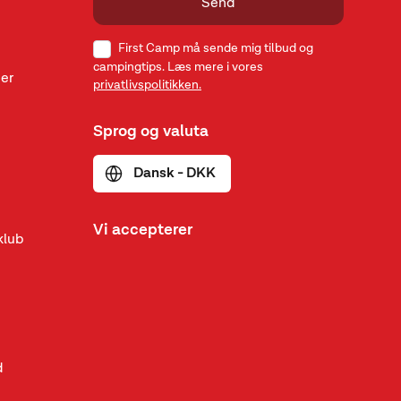
Send
First Camp må sende mig tilbud og
campingtips. Læs mere i vores
er
privatlivspolitikken.
Sprog og valuta
Dansk - DKK
Vi accepterer
klub
d