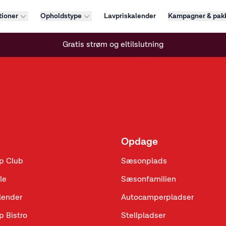
tioner
Opholdstype
Lavpriskalender
Kampagner & pakk
Gratis strøm og eltilslutning
Opdage
p Club
Sæsonplads
le
Sæsonfamilien
lender
Autocamperpladser
p Bistro
Stellpladser