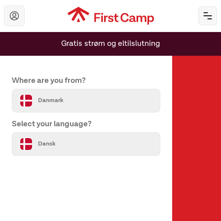
Hoppa till huvudinnehåll
Öp
Gratis strøm og eltilslutning
Set your country and language
Where are you from?
Danmark
Select your language?
Om os
Dansk
Om First Camp
Hjælp & kontakt
Alle destinationer
Vores varemærker