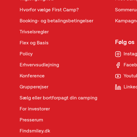
Hvorfor vælge First Camp?
Sommeru
Booking- og betalingsbetingelser
Kampagne
Trivselsregler
Følg os
Flex og Basis
Policy
Insta
Erhvervsudlejning
Face
Konference
Youtu
Grupperejser
Linke
Sælg eller bortforpagt din camping
For investorer
Presserum
Findsmiley.dk