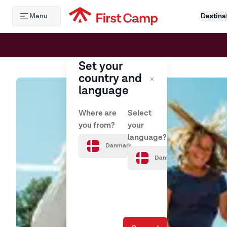
Hoppa till huvudinnehåll
Menu
Destina
Set your
country and
language
Where are
Select
you from?
your
language?
Danmark
Dansk