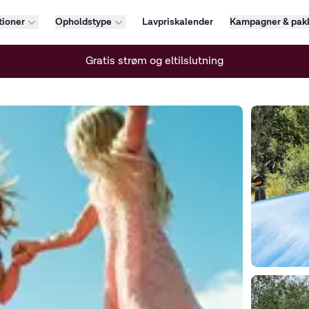
tioner
Opholdstype
Lavpriskalender
Kampagner & pakk
Gratis strøm og eltilslutning