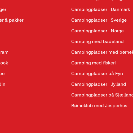
ger
Campingpladser i Danmark
r & pakker
Campingpladser i Sverige
Campingpladser i Norge
Camping med badeland
gram
Campingpladser med børne
book
Camping med fiskeri
be
Campingpladser på Fyn
din
Campingpladser i Jylland
Campingpladser på Sjællan
Børneklub med Jesperhus