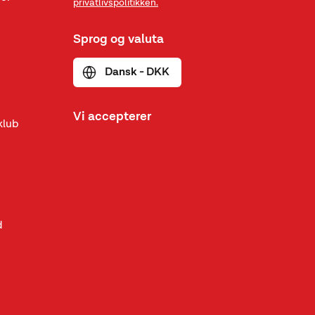
privatlivspolitikken.
Sprog og valuta
Dansk - DKK
Vi accepterer
klub
d