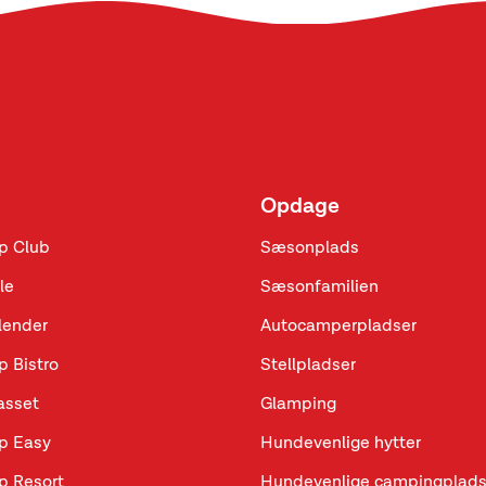
Opdage
p Club
Sæsonplads
le
Sæsonfamilien
lender
Autocamperpladser
p Bistro
Stellpladser
sset
Glamping
p Easy
Hundevenlige hytter
p Resort
Hundevenlige campingplads