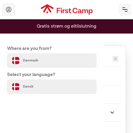
Hoppa till huvudinnehåll
Öp
Gratis strøm og eltilslutning
Set your country and language
Where are you from?
Destinationer
Danmark
Ankomst
Afrejse
Select your language?
Dansk
Rejseselskab
4 rejseselskab
Ophold
Hytte
Indlæser