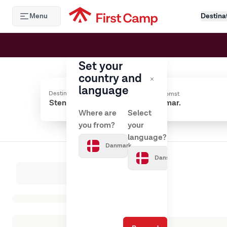
Hoppa till huvudinnehåll
Menu
Destina
Set your
country and
language
Destinationer
Ankomst
Where are
Select
you from?
your
language?
Danmark
Dansk
Indlæser resultater