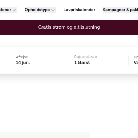
tioner
Opholdstype
Lavpriskalender
Kampagner & pakk
Gratis strøm og eltilslutning
Rejseselskab
Afrejse
Op
1 Gæst
V