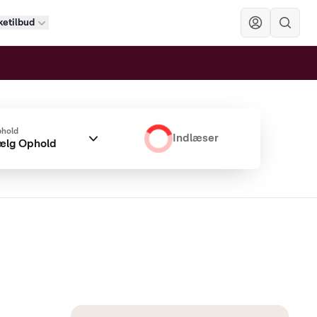
etilbud
Sök
hold
Indlæser
ælg Ophold