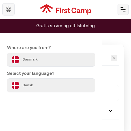
Hoppa till huvudinnehåll
Öp
Gratis strøm og eltilslutning
Set your country and language
Where are you from?
Destinationer
Danmark
Ankomst
Afrejse
Select your language?
Dansk
Rejseselskab
1 Gæst
Ophold
Vælg Ophold
Indlæser