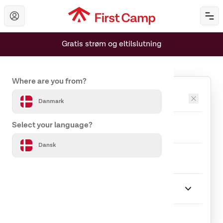
Hoppa till huvudinnehåll
Öp
Gratis strøm og eltilslutning
Set your country and language
Where are you from?
Destinationer
Danmark
Ankomst
Afrejse
Select your language?
Dansk
Rejseselskab
1 Gæst
Ophold
Vælg Ophold
Indlæser