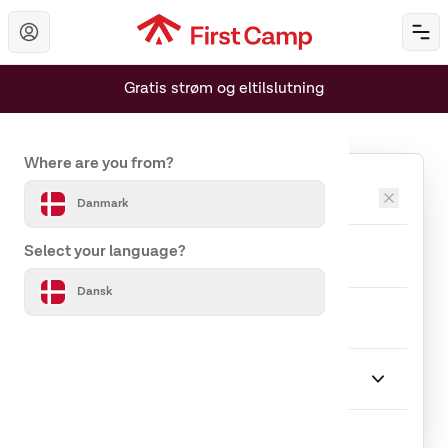
Hoppa till huvudinnehåll
Öp
Gratis strøm og eltilslutning
Set your country and language
Where are you from?
Destinationer
Danmark
Ankomst
Afrejse
Select your language?
Dansk
Rejseselskab
1 Gæst
Ophold
Vælg Ophold
Indlæser