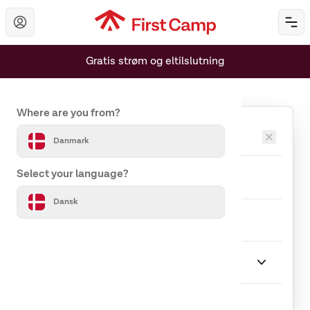
Hoppa till huvudinnehåll
Öp
Gratis strøm og eltilslutning
Set your country and language
Where are you from?
Destinationer
Danmark
Ankomst
Afrejse
Select your language?
Dansk
Rejseselskab
1 Gæst
Ophold
Vælg Ophold
Indlæser