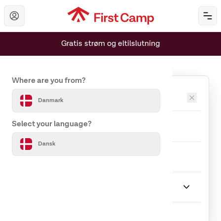
Hoppa till huvudinnehåll
Öp
Gratis strøm og eltilslutning
Set your country and language
Where are you from?
Destinationer
Danmark
Ankomst
Afrejse
Select your language?
Dansk
Rejseselskab
1 Gæst
Ophold
Vælg Ophold
Indlæser