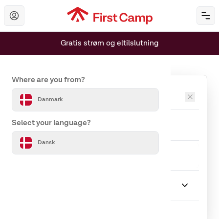
Hoppa till huvudinnehåll
Öp
Gratis strøm og eltilslutning
Set your country and language
Where are you from?
Destinationer
Danmark
Ankomst
Afrejse
Select your language?
Dansk
Rejseselskab
1 Gæst
Ophold
Vælg Ophold
Indlæser