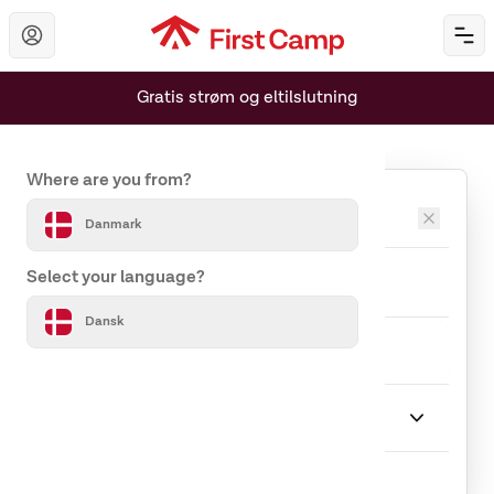
Hoppa till huvudinnehåll
Öp
Gratis strøm og eltilslutning
Set your country and language
Where are you from?
Destinationer
Danmark
Ankomst
Afrejse
Select your language?
Dansk
Rejseselskab
1 Gæst
Ophold
Vælg Ophold
Indlæser