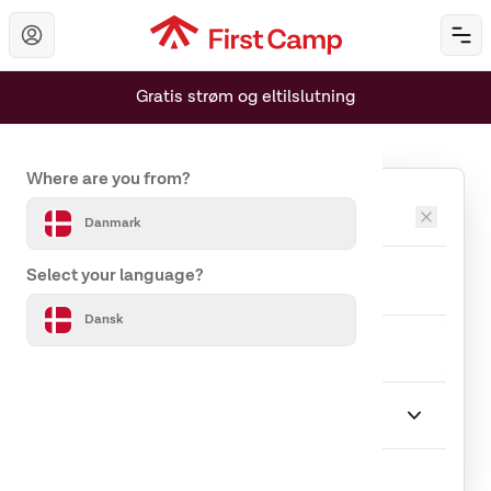
Hoppa till huvudinnehåll
Öp
Gratis strøm og eltilslutning
Set your country and language
Where are you from?
Destinationer
Danmark
Ankomst
Afrejse
Select your language?
Dansk
Rejseselskab
1 Gæst
Ophold
Vælg Ophold
Indlæser