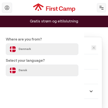
Hoppa till huvudinnehåll
Öp
Gratis strøm og eltilslutning
Set your country and language
Where are you from?
Destinationer
Danmark
Ankomst
Afrejse
Select your language?
Dansk
Rejseselskab
1 Gæst
Ophold
Vælg Ophold
Indlæser